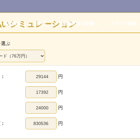
払いシミュレーション
会社概要
説明会
旅館経営者の皆様へ
メディア掲載
を選ぶ
用：
円
：
円
：
円
額：
円