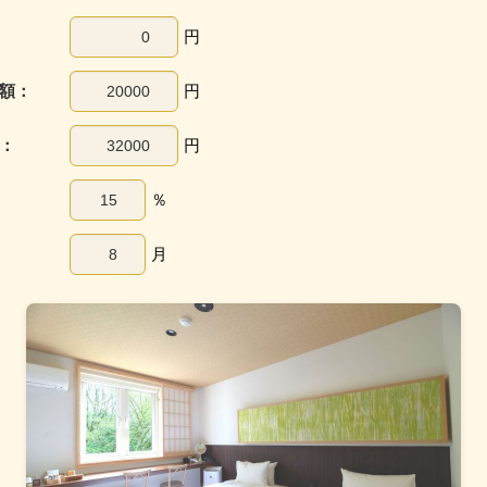
円
額：
円
：
円
％
月